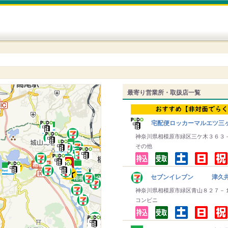
最寄り営業所・取扱店一覧
宅配便ロッカーマルエツ三
神奈川県相模原市緑区三ケ木３６３
その他
セブンイレブン 津久
神奈川県相模原市緑区青山８２７－
コンビニ