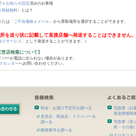
で
ｅお知らせ設定
済みのお客様
（登録無料）
とは？
または
「ご不在連絡ｅメール」
から受取場所を選択することができます。
所を送り状に記載して直接店舗へ発送することはできません。
取りサービス」
として発送することができます。）
直営店検索について】
バーが電話に出られない場合があります。
スセンター
へお問い合わせください。
料金・お届け予定日を調べる
宅急便（お
発送情報関
直営店・取扱店・ドライバーを
宅急便（送
調べる
荷・その他
郵便番号を調べる
クロネコメ