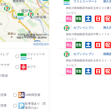
ファミリーマート 津久
神奈川県相模原市緑区太井２３０番
コンビニ
セブンイレブン 津久
神奈川県相模原市緑区中野１７７４
©2026 ZENRIN DataCom
地図データ©2026 ZENRIN
コンビニ
地図閲覧規約
セブンイレブン 相模原
-イレブ
ファミリーマ
ート
神奈川県相模原市緑区太井６２１－
ーヤマザ
コンビニ
ポプラ
の取扱
日営業
24時間営業
駐車場あり（営
日営業
業所のみ）