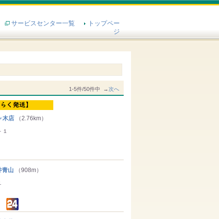
サービスセンター一覧
トップペー
ジ
1-5件/50件中 →
次へ
ヶ木店
（2.76km）
－１
井青山
（908m）
１