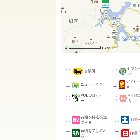
3.5km
セブン
営業所
ン
デイリ
ニューデイズ
キ
PUDOロッカ
その他
ー
店
荷物を持込発送
土曜
できる
荷物を受け取れ
日曜
る