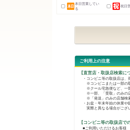
本日営業してい
祝日
る
ご利用上の注意
【直営店・取扱店検索に
・コンビニ等の取扱店は、荷
※コンビニまたは一部の取扱
※クール宅急便など、一部
※一部、「受取」のみの店
※「発送」のみの店舗検索
・お盆・年末年始の休業や臨
実際と異なる場合がござ
【コンビニ等の取扱店で
■ご利用いただけるお客様