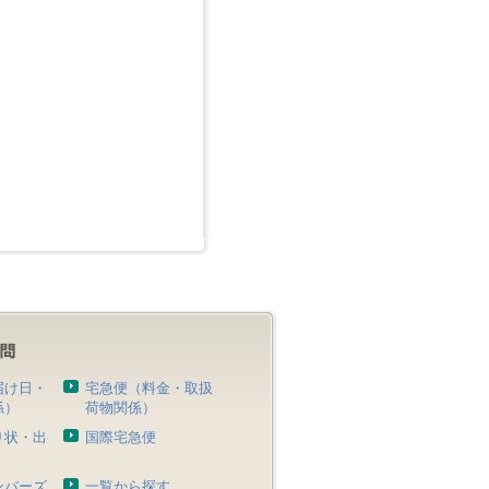
届け日・
宅急便（料金・取扱
係）
荷物関係）
り状・出
国際宅急便
）
ンバーズ
一覧から探す