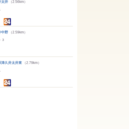
井太井
（2.56km）
１
井中野
（2.59km）
－３
津久井太井東
（2.79km）
１