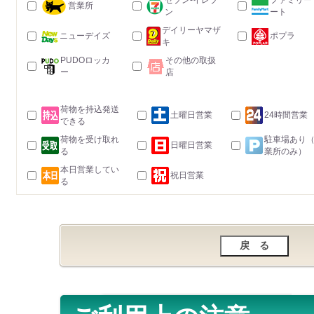
セブン-イレブ
ファミリー
営業所
ン
ート
デイリーヤマザ
ニューデイズ
ポプラ
キ
PUDOロッカ
その他の取扱
ー
店
荷物を持込発送
土曜日営業
24時間営業
できる
荷物を受け取れ
駐車場あり
日曜日営業
る
業所のみ）
本日営業してい
祝日営業
る