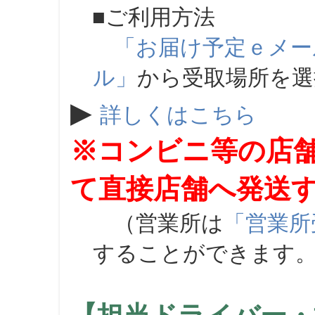
■ご利用方法
「お届け予定ｅメー
ル」
から受取場所を
▶
詳しくはこちら
※コンビニ等の店
て直接店舗へ発送
（営業所は
「営業所
することができます