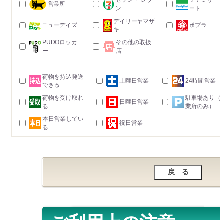
セブン-イレブ
ファミリー
営業所
ン
ート
デイリーヤマザ
ニューデイズ
ポプラ
キ
PUDOロッカ
その他の取扱
ー
店
荷物を持込発送
土曜日営業
24時間営業
できる
荷物を受け取れ
駐車場あり
日曜日営業
る
業所のみ）
本日営業してい
祝日営業
る