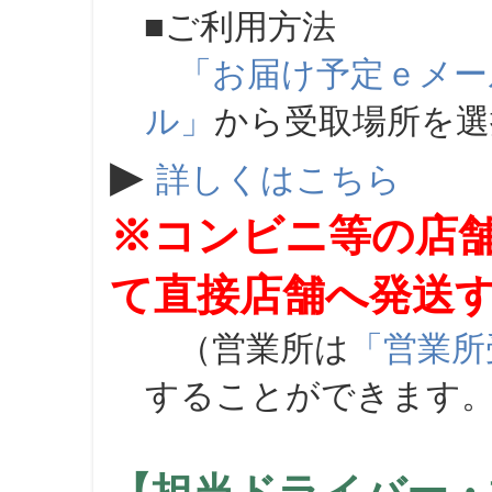
■ご利用方法
「お届け予定ｅメー
ル」
から受取場所を
▶
詳しくはこちら
※コンビニ等の店
て直接店舗へ発送
（営業所は
「営業所
することができます