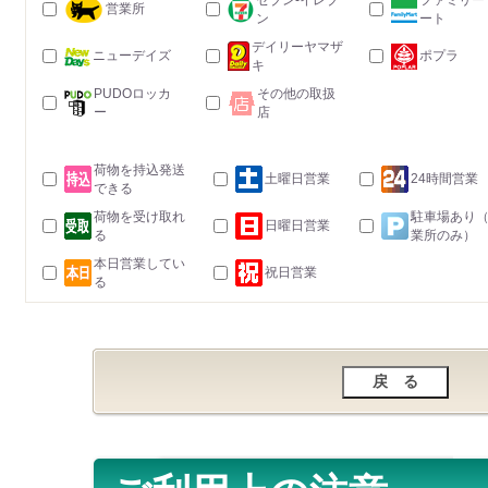
セブン-イレブ
ファミリー
営業所
ン
ート
デイリーヤマザ
ニューデイズ
ポプラ
キ
PUDOロッカ
その他の取扱
ー
店
荷物を持込発送
土曜日営業
24時間営業
できる
荷物を受け取れ
駐車場あり
日曜日営業
る
業所のみ）
本日営業してい
祝日営業
る