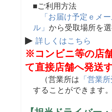
■ご利用方法
「お届け予定ｅメー
ル」
から受取場所を
▶
詳しくはこちら
※コンビニ等の店
て直接店舗へ発送
（営業所は
「営業所
することができます