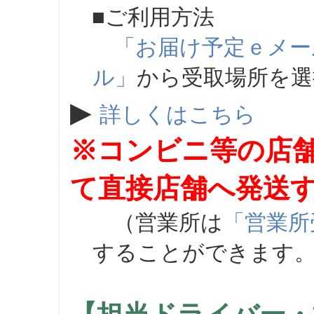
■ご利用方法
「お届け予定ｅメー
ル」
から受取場所を
▶
詳しくはこちら
※コンビニ等の店
て直接店舗へ発送
（営業所は
「営業所
することができます