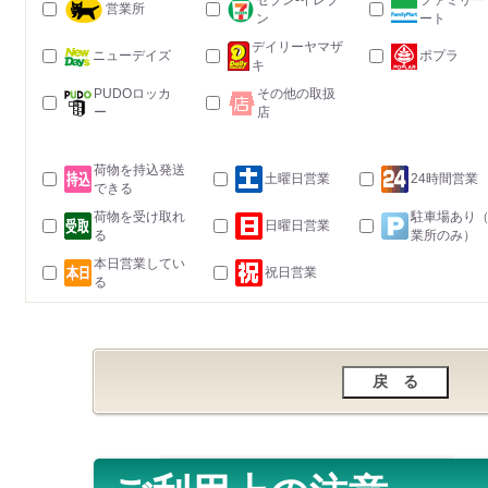
セブン-イレブ
ファミリー
営業所
ン
ート
デイリーヤマザ
ニューデイズ
ポプラ
キ
PUDOロッカ
その他の取扱
ー
店
荷物を持込発送
土曜日営業
24時間営業
できる
荷物を受け取れ
駐車場あり
日曜日営業
る
業所のみ）
本日営業してい
祝日営業
る