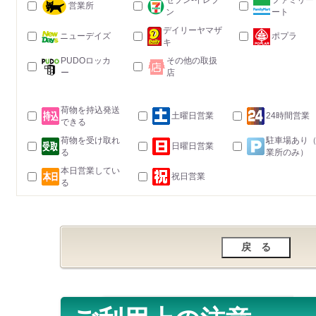
セブン-イレブ
ファミリー
営業所
ン
ート
デイリーヤマザ
ニューデイズ
ポプラ
キ
PUDOロッカ
その他の取扱
ー
店
荷物を持込発送
土曜日営業
24時間営業
できる
荷物を受け取れ
駐車場あり
日曜日営業
る
業所のみ）
本日営業してい
祝日営業
る