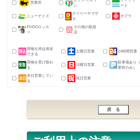
セブン-イレブ
ファミリー
営業所
ン
ート
デイリーヤマザ
ニューデイズ
ポプラ
キ
PUDOロッカ
その他の取扱
ー
店
荷物を持込発送
土曜日営業
24時間営業
できる
荷物を受け取れ
駐車場あり
日曜日営業
る
業所のみ）
本日営業してい
祝日営業
る