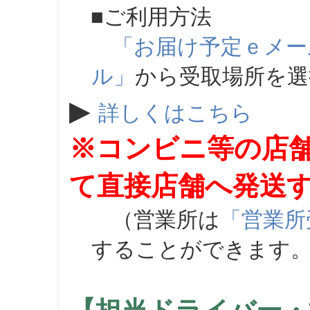
■ご利用方法
「お届け予定ｅメー
ル」
から受取場所を
▶
詳しくはこちら
※コンビニ等の店
て直接店舗へ発送
（営業所は
「営業所
することができます