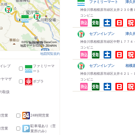
ファミリーマート 津久
神奈川県相模原市緑区太井２３０番
コンビニ
セブンイレブン 津久
神奈川県相模原市緑区中野１７７４
©2026 ZENRIN DataCom
地図データ©2026 ZENRIN
コンビニ
地図閲覧規約
セブンイレブン 相模原
-イレブ
ファミリーマ
ート
神奈川県相模原市緑区太井６２１－
ーヤマザ
コンビニ
ポプラ
の取扱
日営業
24時間営業
駐車場あり（営
日営業
業所のみ）