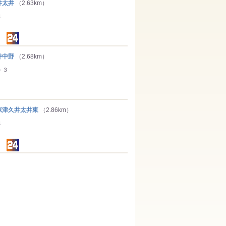
井太井
（2.63km）
１
井中野
（2.68km）
－３
津久井太井東
（2.86km）
１