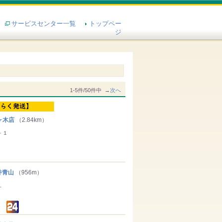
サービスセンター一覧
トップペー
ジ
1-5件/50件中 →
次へ
ヶ木店
（2.84km）
－１
井青山
（956m）
１