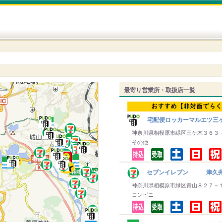
最寄り営業所・取扱店一覧
宅配便ロッカーマルエツ三
神奈川県相模原市緑区三ケ木３６３
その他
セブンイレブン 津久
神奈川県相模原市緑区青山８２７－
コンビニ