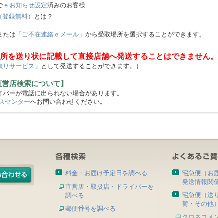
で
ｅお知らせ設定
済みのお客様
（登録無料）
とは？
または
「ご不在連絡ｅメール」
から受取場所を選択することができます。
所を送り状に記載して直接店舗へ発送することはできません。
取りサービス」
として発送することができます。）
直営店検索について】
バーが電話に出られない場合があります。
スセンター
へお問い合わせください。
料金・お届け予定日を調べる
宅急便（お
発送情報関
直営店・取扱店・ドライバーを
宅急便（送
調べる
荷・その他
郵便番号を調べる
クロネコメ