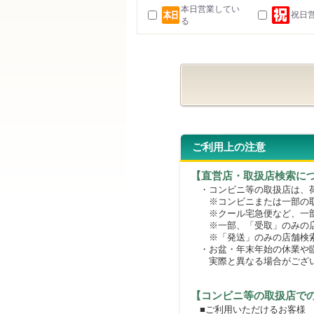
本日営業してい
祝日
る
ご利用上の注意
【直営店・取扱店検索に
・コンビニ等の取扱店は、荷
※コンビニまたは一部の取扱
※クール宅急便など、一部
※一部、「受取」のみの店
※「発送」のみの店舗検索
・お盆・年末年始の休業や臨
実際と異なる場合がござ
【コンビニ等の取扱店で
■ご利用いただけるお客様