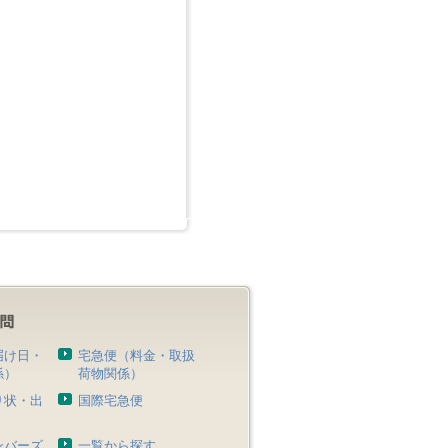
届け日・
宅急便（料金・取扱
係）
荷物関係）
り状・出
国際宅急便
）
ンバーズ
一覧から探す