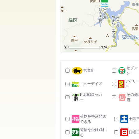
3.5km
セブン
営業所
ン
デイリ
ニューデイズ
キ
PUDOロッカ
その他
ー
店
荷物を持込発送
土曜
できる
荷物を受け取れ
日曜
る