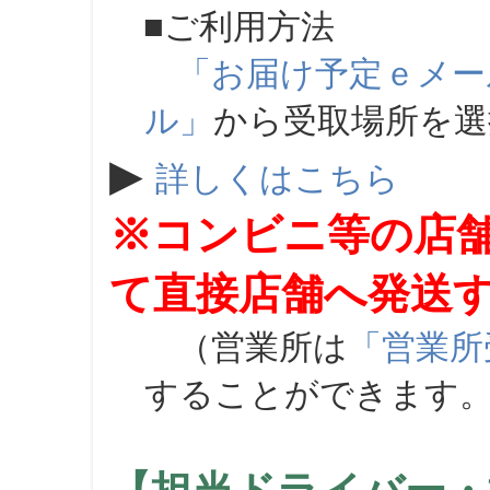
■ご利用方法
「お届け予定ｅメー
ル」
から受取場所を
▶
詳しくはこちら
※コンビニ等の店
て直接店舗へ発送
（営業所は
「営業所
することができます