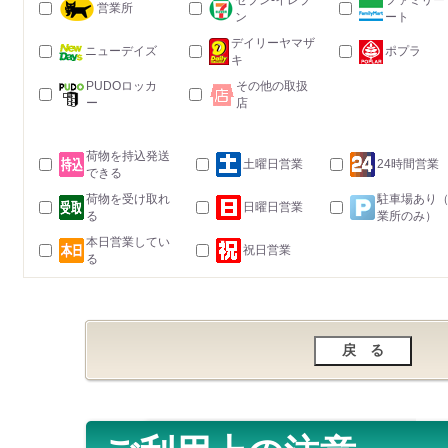
セブン-イレブ
ファミリー
営業所
ン
ート
デイリーヤマザ
ニューデイズ
ポプラ
キ
PUDOロッカ
その他の取扱
ー
店
荷物を持込発送
土曜日営業
24時間営業
できる
荷物を受け取れ
駐車場あり
日曜日営業
る
業所のみ）
本日営業してい
祝日営業
る