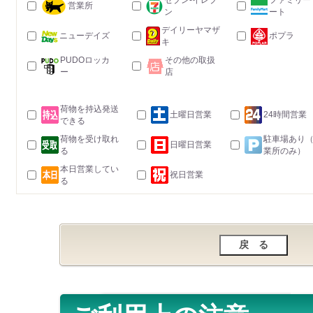
セブン-イレブ
ファミリー
営業所
ン
ート
デイリーヤマザ
ニューデイズ
ポプラ
キ
PUDOロッカ
その他の取扱
ー
店
荷物を持込発送
土曜日営業
24時間営業
できる
荷物を受け取れ
駐車場あり
日曜日営業
る
業所のみ）
本日営業してい
祝日営業
る