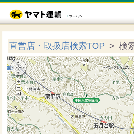
直営店・取扱店検索TOP
> 検