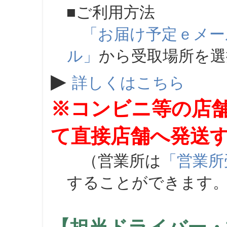
■ご利用方法
「お届け予定ｅメー
ル」
から受取場所を
▶
詳しくはこちら
※コンビニ等の店
て直接店舗へ発送
（営業所は
「営業所
することができます