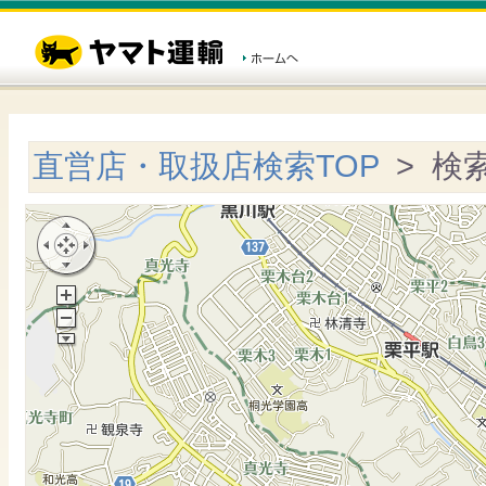
直営店・取扱店検索TOP
> 検