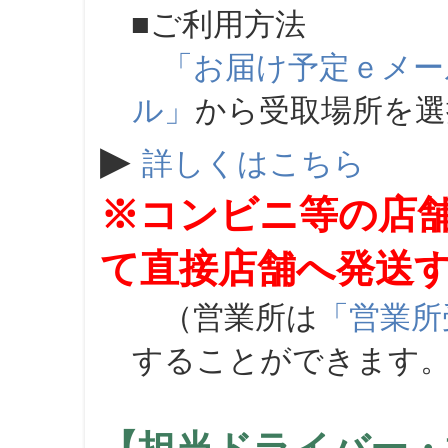
■ご利用方法
「お届け予定ｅメー
ル」
から受取場所を
▶
詳しくはこちら
※コンビニ等の店
て直接店舗へ発送
（営業所は
「営業所
することができます