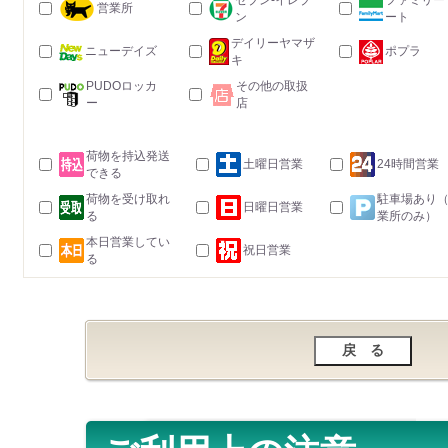
セブン-イレブ
ファミリー
営業所
ン
ート
デイリーヤマザ
ニューデイズ
ポプラ
キ
PUDOロッカ
その他の取扱
ー
店
荷物を持込発送
土曜日営業
24時間営業
できる
荷物を受け取れ
駐車場あり
日曜日営業
る
業所のみ）
本日営業してい
祝日営業
る