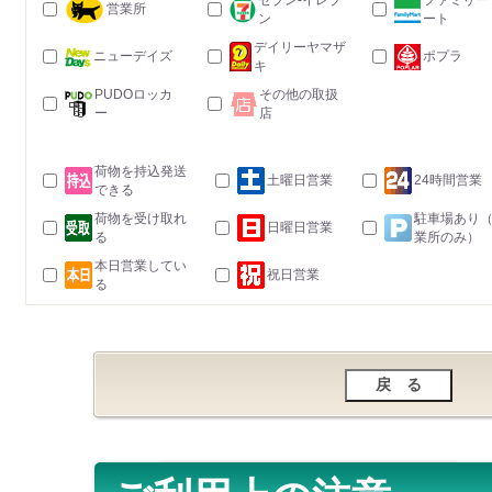
セブン-イレブ
ファミリー
営業所
ン
ート
デイリーヤマザ
ニューデイズ
ポプラ
キ
PUDOロッカ
その他の取扱
ー
店
荷物を持込発送
土曜日営業
24時間営業
できる
荷物を受け取れ
駐車場あり
日曜日営業
る
業所のみ）
本日営業してい
祝日営業
る