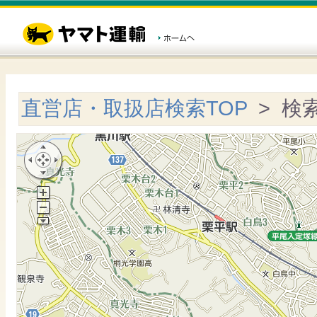
直営店・取扱店検索TOP
> 検