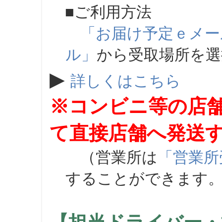
■ご利用方法
「お届け予定ｅメー
ル」
から受取場所を
▶
詳しくはこちら
※コンビニ等の店
て直接店舗へ発送
（営業所は
「営業所
することができます