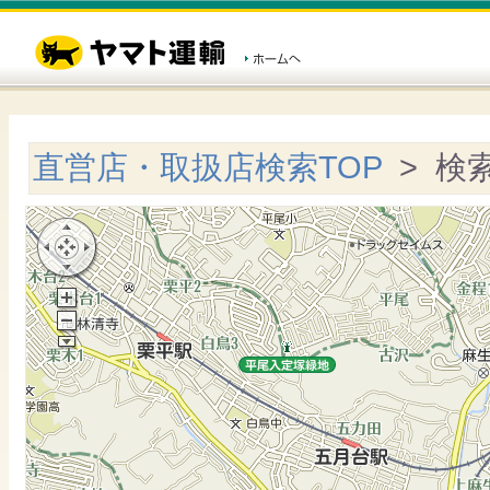
直営店・取扱店検索TOP
> 検