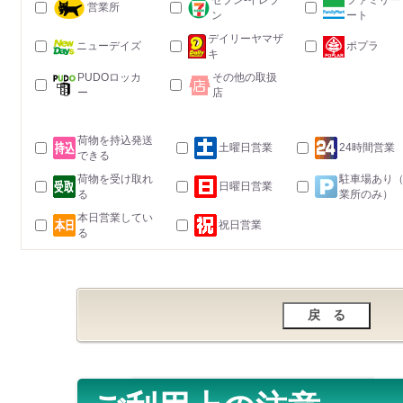
セブン-イレブ
ファミリー
営業所
ン
ート
デイリーヤマザ
ニューデイズ
ポプラ
キ
PUDOロッカ
その他の取扱
ー
店
荷物を持込発送
土曜日営業
24時間営業
できる
荷物を受け取れ
駐車場あり
日曜日営業
る
業所のみ）
本日営業してい
祝日営業
る