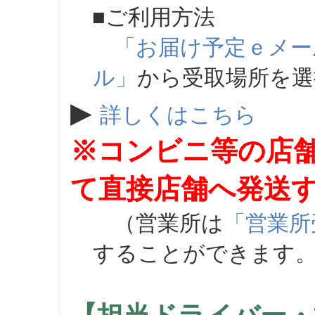
■ご利用方法
「お届け予定ｅメー
ル」
から受取場所を
▶
詳しくはこちら
※コンビニ等の店
て直接店舗へ発送
（営業所は
「営業所
することができます