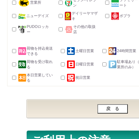
セブン-イレブ
ファミリー
営業所
ン
ート
デイリーヤマザ
ニューデイズ
ポプラ
キ
PUDOロッカ
その他の取扱
ー
店
荷物を持込発送
土曜日営業
24時間営業
できる
荷物を受け取れ
駐車場あり
日曜日営業
る
業所のみ）
本日営業してい
祝日営業
る