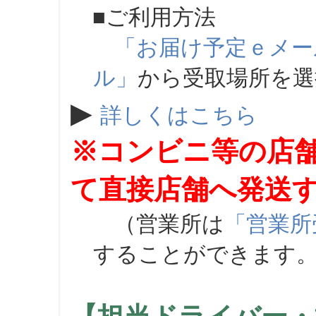
■ご利用方法
「お届け予定ｅメー
ル」
から受取場所を
▶
詳しくはこちら
※コンビニ等の店
て直接店舗へ発送
（営業所は
「営業所
することができます