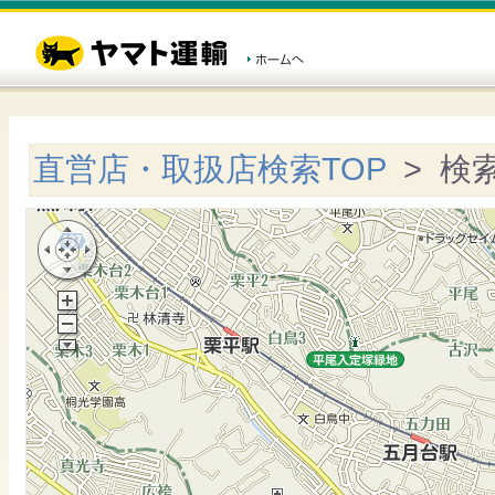
直営店・取扱店検索TOP
> 検