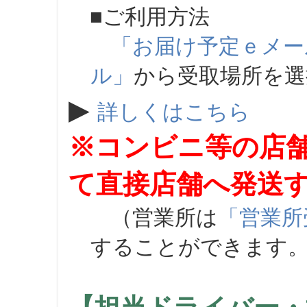
■ご利用方法
「お届け予定ｅメー
ル」
から受取場所を
▶
詳しくはこちら
※コンビニ等の店
て直接店舗へ発送
（営業所は
「営業所
することができます