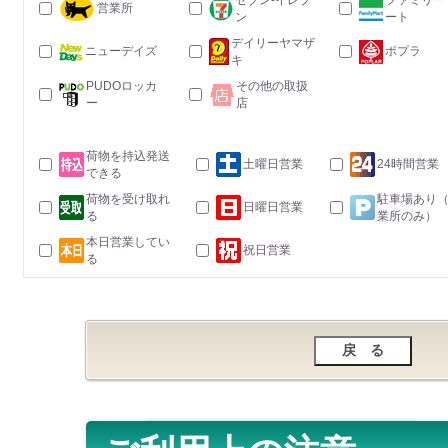
セブン-イレブ
ファミリー
営業所
ン
ート
デイリーヤマザ
ニューデイズ
ポプラ
キ
PUDOロッカ
その他の取扱
ー
店
荷物を持込発送
土曜日営業
24時間営業
できる
荷物を受け取れ
駐車場あり
日曜日営業
る
業所のみ）
本日営業してい
祝日営業
る