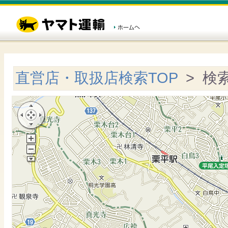
直営店・取扱店検索TOP
> 検