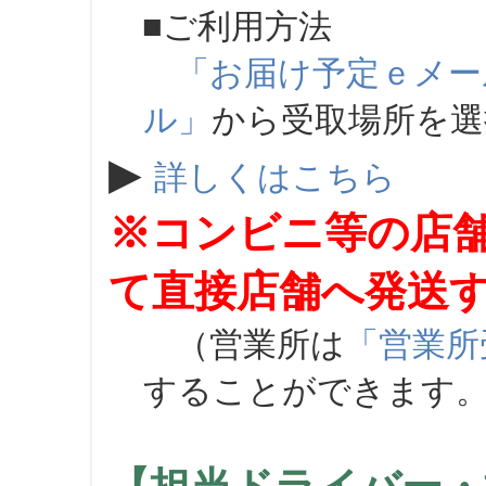
■ご利用方法
「お届け予定ｅメー
ル」
から受取場所を
▶
詳しくはこちら
※コンビニ等の店
て直接店舗へ発送
（営業所は
「営業所
することができます