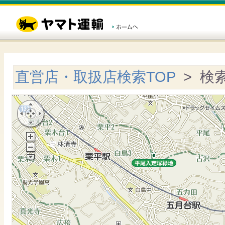
直営店・取扱店検索TOP
> 検