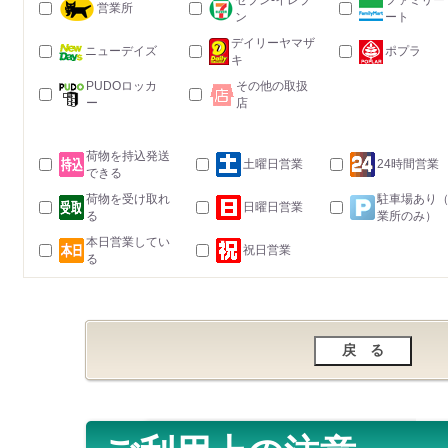
セブン-イレブ
ファミリー
営業所
ン
ート
デイリーヤマザ
ニューデイズ
ポプラ
キ
PUDOロッカ
その他の取扱
ー
店
荷物を持込発送
土曜日営業
24時間営業
できる
荷物を受け取れ
駐車場あり
日曜日営業
る
業所のみ）
本日営業してい
祝日営業
る