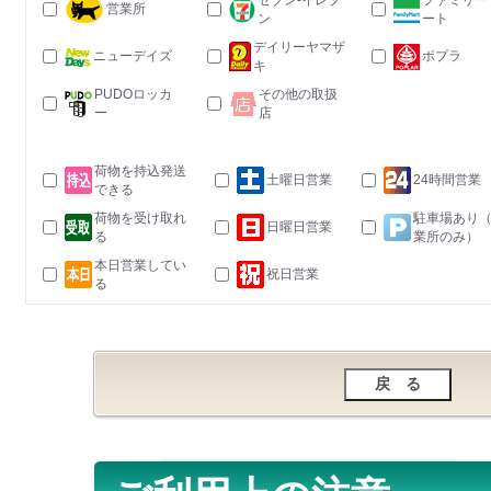
セブン-イレブ
ファミリー
営業所
ン
ート
デイリーヤマザ
ニューデイズ
ポプラ
キ
PUDOロッカ
その他の取扱
ー
店
荷物を持込発送
土曜日営業
24時間営業
できる
荷物を受け取れ
駐車場あり
日曜日営業
る
業所のみ）
本日営業してい
祝日営業
る