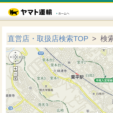
直営店・取扱店検索TOP
> 検