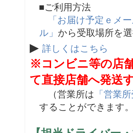
■ご利用方法
「お届け予定ｅメー
ル」
から受取場所を
▶
詳しくはこちら
※コンビニ等の店
て直接店舗へ発送
（営業所は
「営業所
することができます