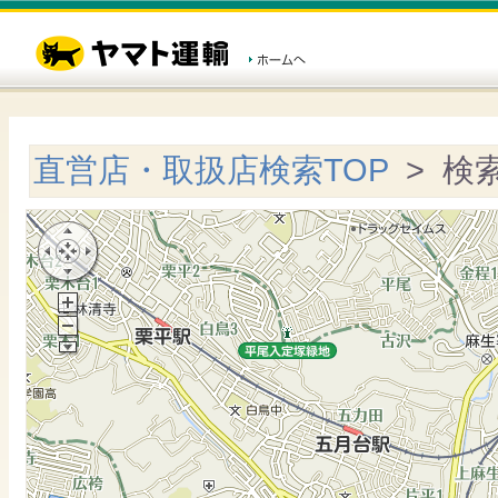
直営店・取扱店検索TOP
> 検