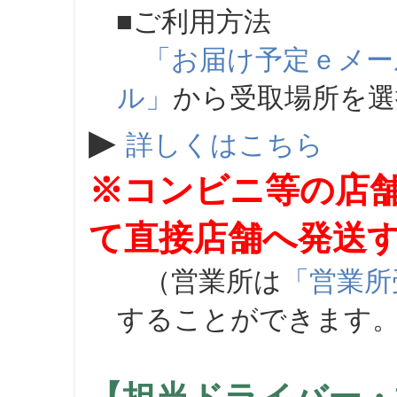
■ご利用方法
「お届け予定ｅメー
ル」
から受取場所を
▶
詳しくはこちら
※コンビニ等の店
て直接店舗へ発送
（営業所は
「営業所
することができます