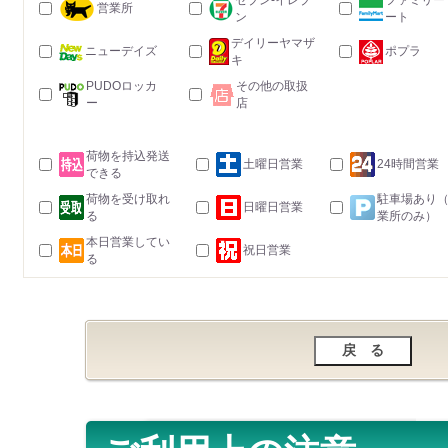
セブン-イレブ
ファミリー
営業所
ン
ート
デイリーヤマザ
ニューデイズ
ポプラ
キ
PUDOロッカ
その他の取扱
ー
店
荷物を持込発送
土曜日営業
24時間営業
できる
荷物を受け取れ
駐車場あり
日曜日営業
る
業所のみ）
本日営業してい
祝日営業
る