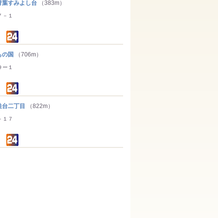
葉すみよし台
（383m）
７－１
もの国
（706m）
９ー１
台二丁目
（822m）
－１７