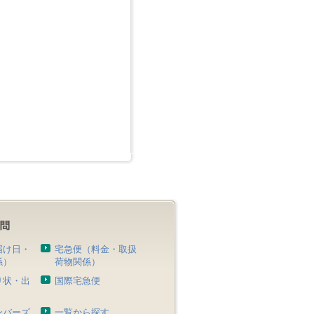
届け日・
宅急便（料金・取扱
係）
荷物関係）
り状・出
国際宅急便
）
ンバーズ
一覧から探す