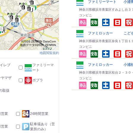
ファミリーマート 小浦青
神奈川県横浜市青葉区すみよし台３
コンビニ
ファミロッカー こど
神奈川県横浜市青葉区奈良１丁目１
©2026 ZENRIN DataCom
地図データ©2026 ZENRIN
コンビニ
地図閲覧規約
ファミロッカー 小浦桂
-イレブ
ファミリーマ
ート
神奈川県横浜市青葉区桂台２－３０
ーヤマザ
コンビニ
ポプラ
の取扱
日営業
24時間営業
駐車場あり（営
日営業
業所のみ）