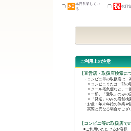
本日営業してい
祝日
る
ご利用上の注意
【直営店・取扱店検索に
・コンビニ等の取扱店は、荷
※コンビニまたは一部の取扱
※クール宅急便など、一部
※一部、「受取」のみの店
※「発送」のみの店舗検索
・お盆・年末年始の休業や臨
実際と異なる場合がござ
【コンビニ等の取扱店で
■ご利用いただけるお客様