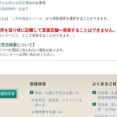
で
ｅお知らせ設定
済みのお客様
（登録無料）
とは？
または
「ご不在連絡ｅメール」
から受取場所を選択することができます。
所を送り状に記載して直接店舗へ発送することはできません。
取りサービス」
として発送することができます。）
直営店検索について】
バーが電話に出られない場合があります。
スセンター
へお問い合わせください。
料金・お届け予定日を調べる
宅急便（お
発送情報関
直営店・取扱店・ドライバーを
宅急便（送
調べる
荷・その他
郵便番号を調べる
クロネコメ