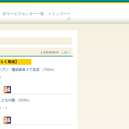
サービスセンター一覧
トップペー
ジ
1-5件/50件中 →
次へ
ブン 横浜奈良３丁目店
（702m）
６
どもの国
（204m）
４－１