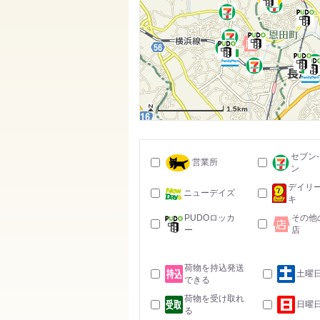
1.5km
セブン
営業所
ン
デイリ
ニューデイズ
キ
PUDOロッカ
その他
ー
店
荷物を持込発送
土曜
できる
荷物を受け取れ
日曜
る