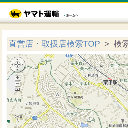
直営店・取扱店検索TOP
> 検