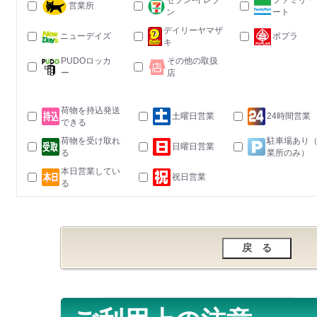
セブン-イレブ
ファミリー
営業所
ン
ート
デイリーヤマザ
ニューデイズ
ポプラ
キ
PUDOロッカ
その他の取扱
ー
店
荷物を持込発送
土曜日営業
24時間営業
できる
荷物を受け取れ
駐車場あり
日曜日営業
る
業所のみ）
本日営業してい
祝日営業
る