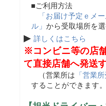
■ご利用方法
「お届け予定ｅメー
ル」
から受取場所を
▶
詳しくはこちら
※コンビニ等の店
て直接店舗へ発送
（営業所は
「営業所
することができます