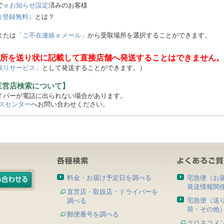
で
ｅお知らせ設定
済みのお客様
（登録無料）
とは？
または
「ご不在連絡ｅメール」
から受取場所を選択することができます。
所を送り状に記載して直接店舗へ発送することはできません。
取りサービス」
として発送することができます。）
直営店検索について】
バーが電話に出られない場合があります。
スセンター
へお問い合わせください。
料金・お届け予定日を調べる
宅急便（お
発送情報関
直営店・取扱店・ドライバーを
宅急便（送
調べる
荷・その他
郵便番号を調べる
クロネコメ