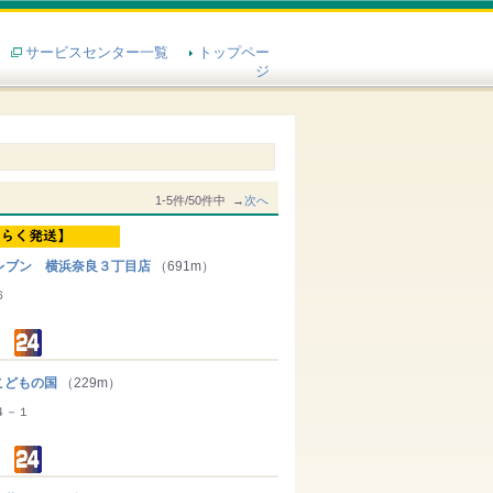
サービスセンター一覧
トップペー
ジ
1-5件/50件中 →
次へ
ブン 横浜奈良３丁目店
（691m）
６
どもの国
（229m）
４－１