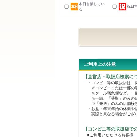
本日営業してい
祝日
る
ご利用上の注意
【直営店・取扱店検索に
・コンビニ等の取扱店は、荷
※コンビニまたは一部の取扱
※クール宅急便など、一部
※一部、「受取」のみの店
※「発送」のみの店舗検索
・お盆・年末年始の休業や臨
実際と異なる場合がござ
【コンビニ等の取扱店で
■ご利用いただけるお客様