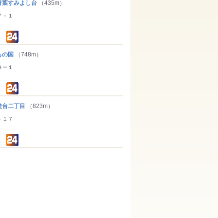
葉すみよし台
（435m）
７－１
もの国
（748m）
９ー１
台二丁目
（823m）
－１７