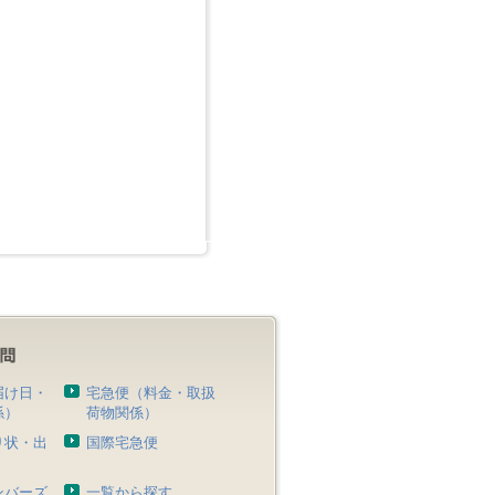
届け日・
宅急便（料金・取扱
係）
荷物関係）
り状・出
国際宅急便
）
ンバーズ
一覧から探す