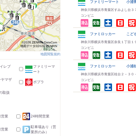
ファミリーマート 小浦青
神奈川県横浜市青葉区すみよし台３
コンビニ
ファミロッカー こど
神奈川県横浜市青葉区奈良１丁目１
©2026 ZENRIN DataCom
地図データ©2026 ZENRIN
コンビニ
地図閲覧規約
ファミロッカー 小浦桂
-イレブ
ファミリーマ
ート
神奈川県横浜市青葉区桂台２－３０
ーヤマザ
コンビニ
ポプラ
の取扱
日営業
24時間営業
駐車場あり（営
日営業
業所のみ）