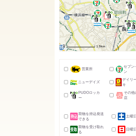
1.5km
セブン
営業所
ン
デイリ
ニューデイズ
キ
PUDOロッカ
その他
ー
店
荷物を持込発送
土曜
できる
荷物を受け取れ
日曜
る