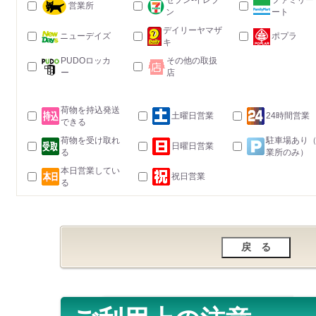
セブン-イレブ
ファミリー
営業所
ン
ート
デイリーヤマザ
ニューデイズ
ポプラ
キ
PUDOロッカ
その他の取扱
ー
店
荷物を持込発送
土曜日営業
24時間営業
できる
荷物を受け取れ
駐車場あり
日曜日営業
る
業所のみ）
本日営業してい
祝日営業
る