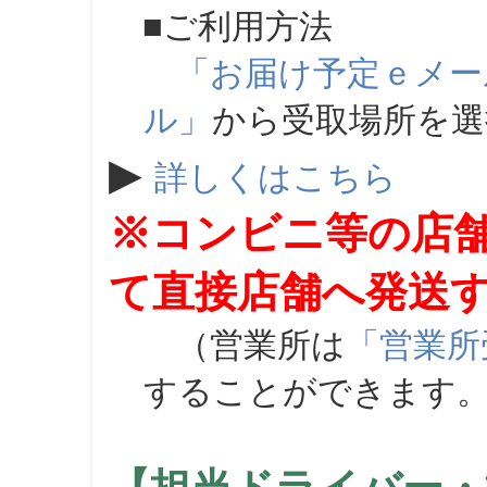
■ご利用方法
「お届け予定ｅメー
ル」
から受取場所を
▶
詳しくはこちら
※コンビニ等の店
て直接店舗へ発送
（営業所は
「営業所
することができます