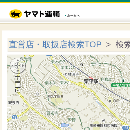
直営店・取扱店検索TOP
> 検