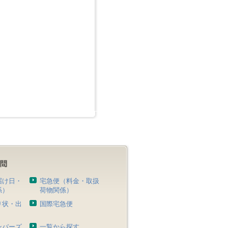
届け日・
宅急便（料金・取扱
係）
荷物関係）
り状・出
国際宅急便
）
ンバーズ
一覧から探す