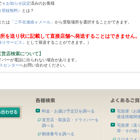
で
ｅお知らせ設定
済みのお客様
（登録無料）
とは？
または
「ご不在連絡ｅメール」
から受取場所を選択することができます。
所を送り状に記載して直接店舗へ発送することはできません。
取りサービス」
として発送することができます。）
直営店検索について】
バーが電話に出られない場合があります。
スセンター
へお問い合わせください。
料金・お届け予定日を調べる
宅急便（お
発送情報関
直営店・取扱店・ドライバーを
宅急便（送
調べる
荷・その他
郵便番号を調べる
クロネコメ