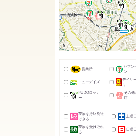
1.5km
セブン
営業所
ン
デイリ
ニューデイズ
キ
PUDOロッカ
その他
ー
店
荷物を持込発送
土曜
できる
荷物を受け取れ
日曜
る