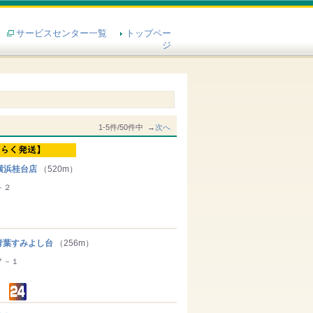
サービスセンター一覧
トップペー
ジ
1-5件/50件中 →
次へ
横浜桂台店
（520m）
－２
葉すみよし台
（256m）
７－１