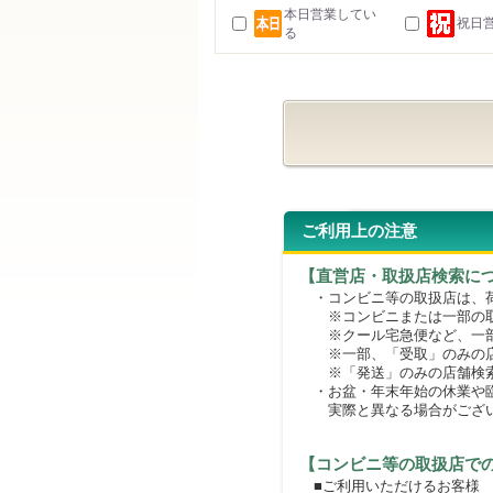
本日営業してい
祝日
る
ご利用上の注意
【直営店・取扱店検索に
・コンビニ等の取扱店は、荷
※コンビニまたは一部の取扱
※クール宅急便など、一部
※一部、「受取」のみの店
※「発送」のみの店舗検索
・お盆・年末年始の休業や臨
実際と異なる場合がござ
【コンビニ等の取扱店で
■ご利用いただけるお客様