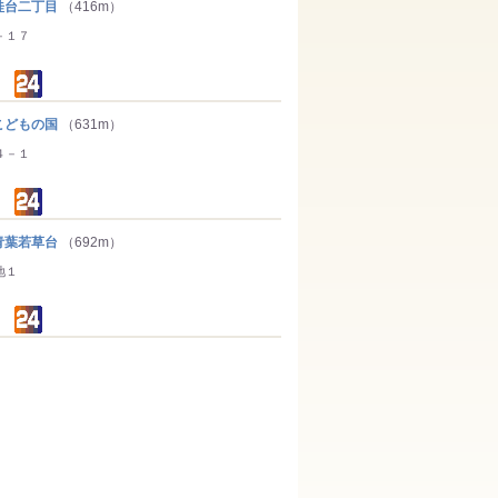
台二丁目
（416m）
－１７
どもの国
（631m）
４－１
葉若草台
（692m）
地１