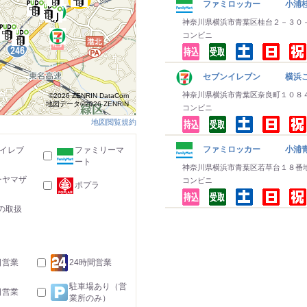
ファミロッカー 小浦桂
神奈川県横浜市青葉区桂台２－３０
コンビニ
セブンイレブン 横浜こ
神奈川県横浜市青葉区奈良町１０８
©2026 ZENRIN DataCom
地図データ©2026 ZENRIN
コンビニ
地図閲覧規約
ファミロッカー 小浦青
-イレブ
ファミリーマ
ート
神奈川県横浜市青葉区若草台１８番
ーヤマザ
コンビニ
ポプラ
の取扱
日営業
24時間営業
駐車場あり（営
日営業
業所のみ）