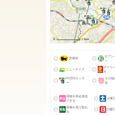
1.5km
セブン
営業所
ン
デイリ
ニューデイズ
キ
PUDOロッカ
その他
ー
店
荷物を持込発送
土曜
できる
荷物を受け取れ
日曜
る