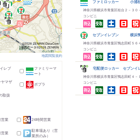
ファミロッカー 小浦桂
神奈川県横浜市青葉区桂台２－３０
コンビニ
セブンイレブン 横浜
神奈川県横浜市青葉区鴨志田町５６
©2026 ZENRIN DataCom
地図データ©2026 ZENRIN
コンビニ
地図閲覧規約
宅配便ロッカー セブンイ
-イレブ
ファミリーマ
ート
神奈川県横浜市青葉区鴨志田町４－
ーヤマザ
コンビニ
ポプラ
の取扱
日営業
24時間営業
駐車場あり（営
日営業
業所のみ）