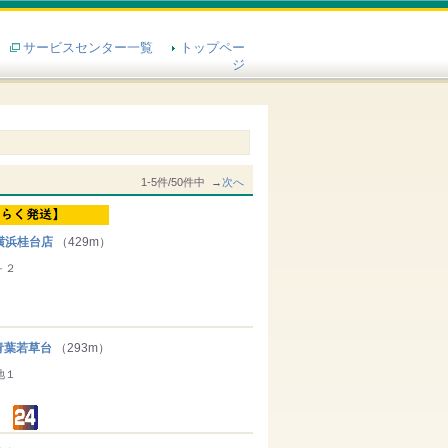
サービスセンター一覧
トップペー
ジ
1-5件/50件中 →
次へ
横浜桂台店
（429m）
－２
葉若草台
（293m）
地１