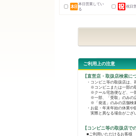
本日営業してい
祝日
る
ご利用上の注意
【直営店・取扱店検索に
・コンビニ等の取扱店は、荷
※コンビニまたは一部の取扱
※クール宅急便など、一部
※一部、「受取」のみの店
※「発送」のみの店舗検索
・お盆・年末年始の休業や臨
実際と異なる場合がござ
【コンビニ等の取扱店で
■ご利用いただけるお客様