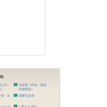
届け日・
宅急便（料金・取扱
係）
荷物関係）
り状・出
国際宅急便
）
ンバーズ
一覧から探す