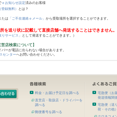
で
ｅお知らせ設定
済みのお客様
（登録無料）
とは？
または
「ご不在連絡ｅメール」
から受取場所を選択することができます。
所を送り状に記載して直接店舗へ発送することはできません。
取りサービス」
として発送することができます。）
直営店検索について】
バーが電話に出られない場合があります。
スセンター
へお問い合わせください。
料金・お届け予定日を調べる
宅急便（お
発送情報関
直営店・取扱店・ドライバーを
宅急便（送
調べる
荷・その他
郵便番号を調べる
クロネコメ