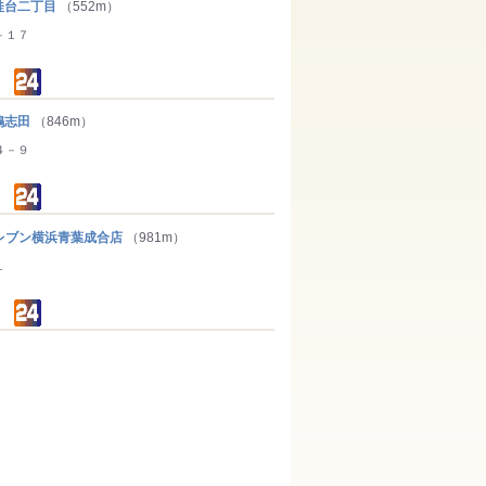
台二丁目
（552m）
－１７
鴨志田
（846m）
４－９
レブン横浜青葉成合店
（981m）
１