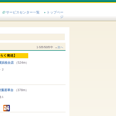
サービスセンター一覧
トップペー
ジ
1-5件/50件中 →
次へ
横浜桂台店
（524m）
－２
葉若草台
（378m）
地１