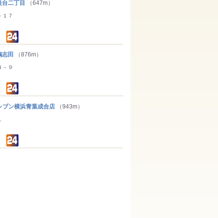
台二丁目
（647m）
－１７
鴨志田
（876m）
４－９
レブン横浜青葉成合店
（943m）
１