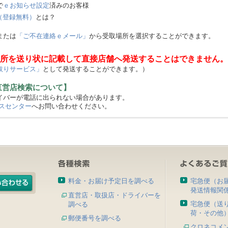
で
ｅお知らせ設定
済みのお客様
（登録無料）
とは？
または
「ご不在連絡ｅメール」
から受取場所を選択することができます。
所を送り状に記載して直接店舗へ発送することはできません。
取りサービス」
として発送することができます。）
直営店検索について】
バーが電話に出られない場合があります。
スセンター
へお問い合わせください。
料金・お届け予定日を調べる
宅急便（お
発送情報関
直営店・取扱店・ドライバーを
宅急便（送
調べる
荷・その他
郵便番号を調べる
クロネコメ