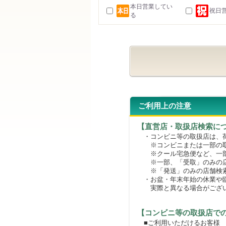
本日営業してい
祝日
る
ご利用上の注意
【直営店・取扱店検索に
・コンビニ等の取扱店は、荷
※コンビニまたは一部の取扱
※クール宅急便など、一部
※一部、「受取」のみの店
※「発送」のみの店舗検索
・お盆・年末年始の休業や臨
実際と異なる場合がござ
【コンビニ等の取扱店で
■ご利用いただけるお客様