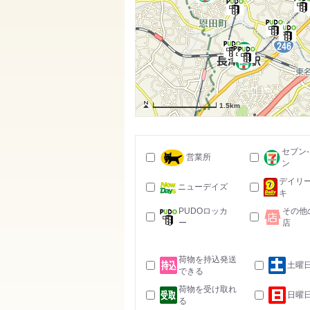
1.5km
セブン
営業所
ン
デイリ
ニューデイズ
キ
PUDOロッカ
その他
ー
店
荷物を持込発送
土曜
できる
荷物を受け取れ
日曜
る