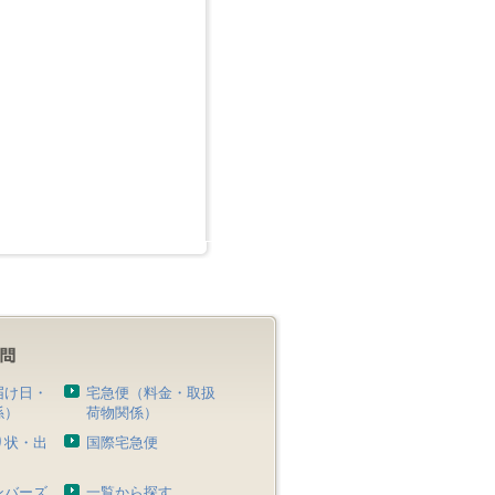
届け日・
宅急便（料金・取扱
係）
荷物関係）
り状・出
国際宅急便
）
ンバーズ
一覧から探す