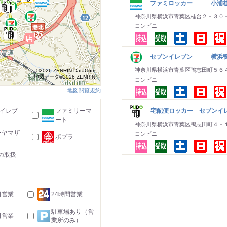
ファミロッカー 小浦桂
神奈川県横浜市青葉区桂台２－３０
コンビニ
セブンイレブン 横浜
神奈川県横浜市青葉区鴨志田町５６
©2026 ZENRIN DataCom
地図データ©2026 ZENRIN
コンビニ
地図閲覧規約
宅配便ロッカー セブンイ
-イレブ
ファミリーマ
ート
神奈川県横浜市青葉区鴨志田町４－
ーヤマザ
コンビニ
ポプラ
の取扱
日営業
24時間営業
駐車場あり（営
日営業
業所のみ）