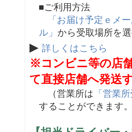
■ご利用方法
「お届け予定ｅメー
ル」
から受取場所を
▶
詳しくはこちら
※コンビニ等の店
て直接店舗へ発送
（営業所は
「営業所
することができます