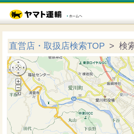
直営店・取扱店検索TOP
> 検