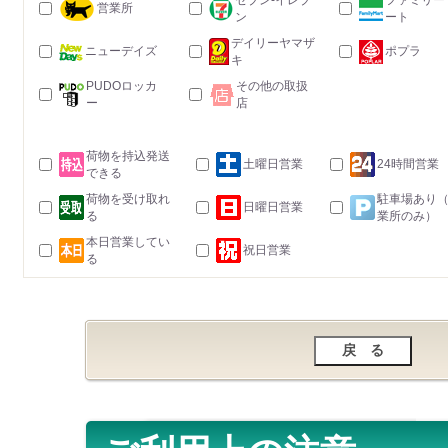
セブン-イレブ
ファミリー
営業所
ン
ート
デイリーヤマザ
ニューデイズ
ポプラ
キ
PUDOロッカ
その他の取扱
ー
店
荷物を持込発送
土曜日営業
24時間営業
できる
荷物を受け取れ
駐車場あり
日曜日営業
る
業所のみ）
本日営業してい
祝日営業
る