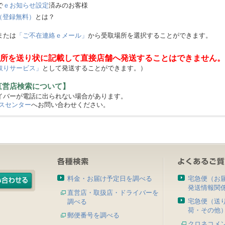
で
ｅお知らせ設定
済みのお客様
（登録無料）
とは？
または
「ご不在連絡ｅメール」
から受取場所を選択することができます。
所を送り状に記載して直接店舗へ発送することはできません。
取りサービス」
として発送することができます。）
直営店検索について】
バーが電話に出られない場合があります。
スセンター
へお問い合わせください。
料金・お届け予定日を調べる
宅急便（お
発送情報関
直営店・取扱店・ドライバーを
宅急便（送
調べる
荷・その他
郵便番号を調べる
クロネコメ