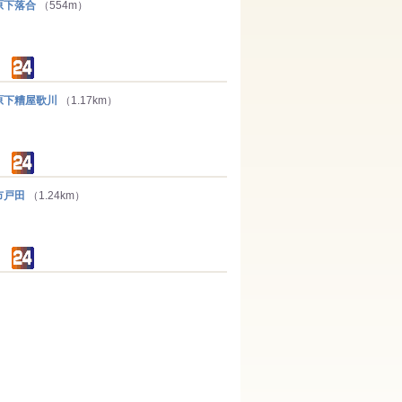
下落合
（554m）
下糟屋歌川
（1.17km）
市戸田
（1.24km）