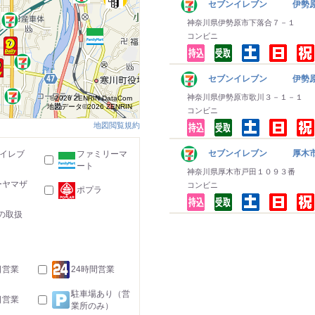
セブンイレブン 伊勢原
神奈川県伊勢原市下落合７－１
コンビニ
セブンイレブン 伊勢原
神奈川県伊勢原市歌川３－１－１
©2026 ZENRIN DataCom
地図データ©2026 ZENRIN
コンビニ
地図閲覧規約
セブンイレブン 厚木
-イレブ
ファミリーマ
ート
神奈川県厚木市戸田１０９３番
ーヤマザ
コンビニ
ポプラ
の取扱
日営業
24時間営業
駐車場あり（営
日営業
業所のみ）