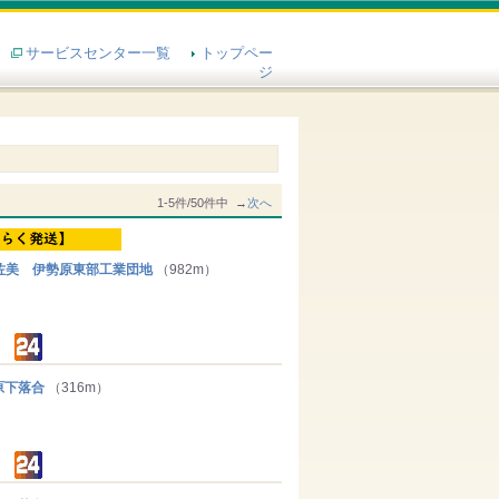
サービスセンター一覧
トップペー
ジ
1-5件/50件中 →
次へ
美 伊勢原東部工業団地
（982m）
原下落合
（316m）