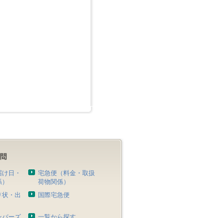
届け日・
宅急便（料金・取扱
係）
荷物関係）
り状・出
国際宅急便
）
ンバーズ
一覧から探す