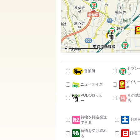
1.5km
セブン
営業所
ン
デイリ
ニューデイズ
キ
PUDOロッカ
その他
ー
店
荷物を持込発送
土曜
できる
荷物を受け取れ
日曜
る