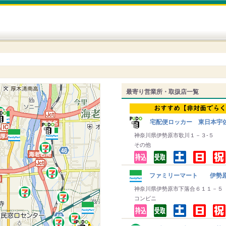
最寄り営業所・取扱店一覧
宅配便ロッカー 東日本宇佐
神奈川県伊勢原市歌川１－３‐５
その他
ファミリーマート 伊勢
神奈川県伊勢原市下落合６１１－５
コンビニ