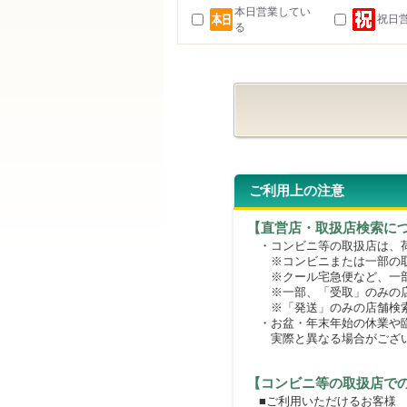
本日営業してい
祝日
る
ご利用上の注意
【直営店・取扱店検索に
・コンビニ等の取扱店は、荷
※コンビニまたは一部の取扱
※クール宅急便など、一部
※一部、「受取」のみの店
※「発送」のみの店舗検索
・お盆・年末年始の休業や臨
実際と異なる場合がござ
【コンビニ等の取扱店で
■ご利用いただけるお客様