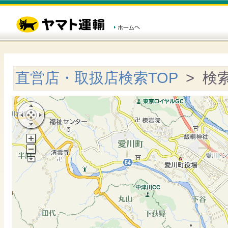
直営店・取扱店検索TOP
> 検