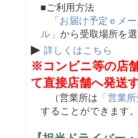
■ご利用方法
「お届け予定ｅメー
ル」
から受取場所を
▶
詳しくはこちら
※コンビニ等の店
て直接店舗へ発送
（営業所は
「営業所
することができます