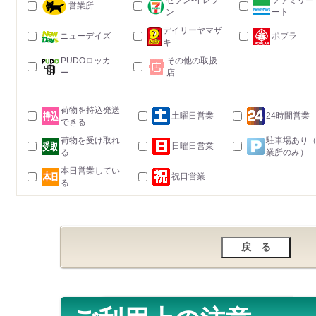
セブン-イレブ
ファミリー
営業所
ン
ート
デイリーヤマザ
ニューデイズ
ポプラ
キ
PUDOロッカ
その他の取扱
ー
店
荷物を持込発送
土曜日営業
24時間営業
できる
荷物を受け取れ
駐車場あり
日曜日営業
る
業所のみ）
本日営業してい
祝日営業
る