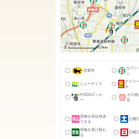
1.5km
セブン
営業所
ン
デイリ
ニューデイズ
キ
PUDOロッカ
その他
ー
店
荷物を持込発送
土曜
できる
荷物を受け取れ
日曜
る