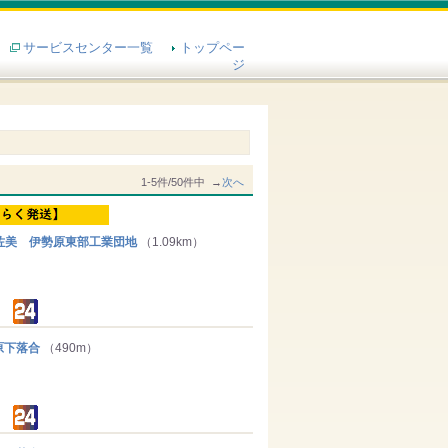
サービスセンター一覧
トップペー
ジ
1-5件/50件中 →
次へ
美 伊勢原東部工業団地
（1.09km）
原下落合
（490m）