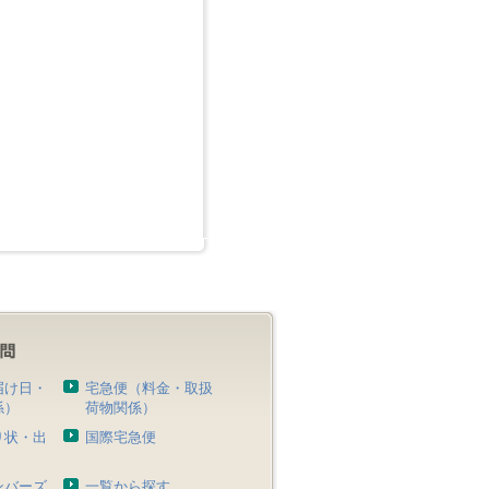
届け日・
宅急便（料金・取扱
係）
荷物関係）
り状・出
国際宅急便
）
ンバーズ
一覧から探す