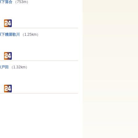
下落合
（753m）
下糟屋歌川
（1.25km）
市戸田
（1.32km）