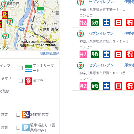
セブンイレブン 伊勢原
神奈川県伊勢原市下落合７－１
コンビニ
セブンイレブン 伊勢原
神奈川県伊勢原市歌川３－１－１
©2026 ZENRIN DataCom
地図データ©2026 ZENRIN
コンビニ
地図閲覧規約
セブンイレブン 厚木
-イレブ
ファミリーマ
ート
神奈川県厚木市戸田１０９３番
ーヤマザ
コンビニ
ポプラ
の取扱
日営業
24時間営業
駐車場あり（営
日営業
業所のみ）