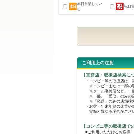
本日営業してい
祝日
る
ご利用上の注意
【直営店・取扱店検索に
・コンビニ等の取扱店は、荷
※コンビニまたは一部の取扱
※クール宅急便など、一部
※一部、「受取」のみの店
※「発送」のみの店舗検索
・お盆・年末年始の休業や臨
実際と異なる場合がござ
【コンビニ等の取扱店で
■ご利用いただけるお客様