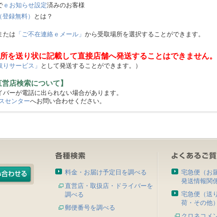
で
ｅお知らせ設定
済みのお客様
（登録無料）
とは？
または
「ご不在連絡ｅメール」
から受取場所を選択することができます。
所を送り状に記載して直接店舗へ発送することはできません。
取りサービス」
として発送することができます。）
直営店検索について】
バーが電話に出られない場合があります。
スセンター
へお問い合わせください。
料金・お届け予定日を調べる
宅急便（お
発送情報関
直営店・取扱店・ドライバーを
宅急便（送
調べる
荷・その他
郵便番号を調べる
クロネコメ