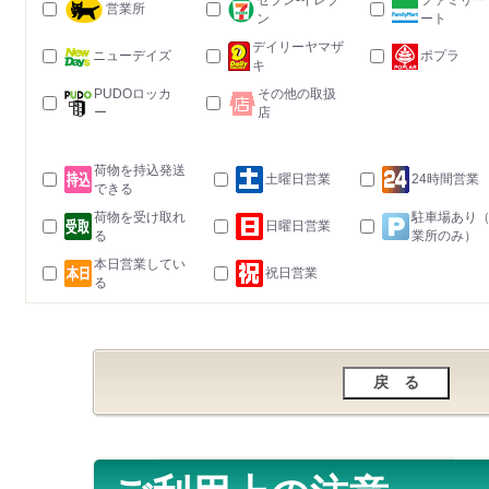
セブン-イレブ
ファミリー
営業所
ン
ート
デイリーヤマザ
ニューデイズ
ポプラ
キ
PUDOロッカ
その他の取扱
ー
店
荷物を持込発送
土曜日営業
24時間営業
できる
荷物を受け取れ
駐車場あり
日曜日営業
る
業所のみ）
本日営業してい
祝日営業
る