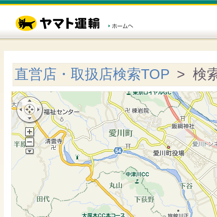
直営店・取扱店検索TOP
> 検