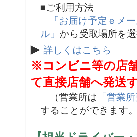
■ご利用方法
「お届け予定ｅメー
ル」
から受取場所を
▶
詳しくはこちら
※コンビニ等の店
て直接店舗へ発送
（営業所は
「営業所
することができます