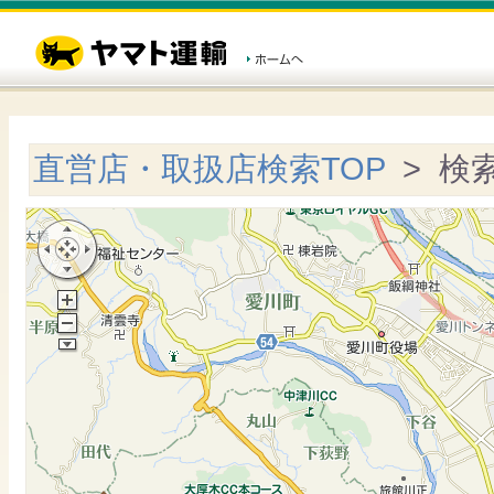
直営店・取扱店検索TOP
> 検