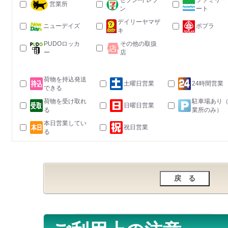
セブン-イレブ
ファミリー
営業所
ン
ート
デイリーヤマザ
ニューデイズ
ポプラ
キ
PUDOロッカ
その他の取扱
ー
店
荷物を持込発送
土曜日営業
24時間営業
できる
荷物を受け取れ
駐車場あり
日曜日営業
る
業所のみ）
本日営業してい
祝日営業
る