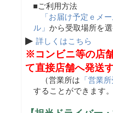
■ご利用方法
「お届け予定ｅメー
ル」
から受取場所を
▶
詳しくはこちら
※コンビニ等の店
て直接店舗へ発送
（営業所は
「営業所
することができます