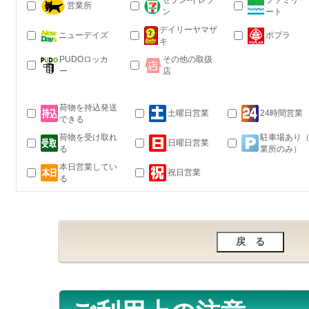
セブン-イレブ
ファミリー
営業所
ン
ート
デイリーヤマザ
ニューデイズ
ポプラ
キ
PUDOロッカ
その他の取扱
ー
店
荷物を持込発送
土曜日営業
24時間営業
できる
荷物を受け取れ
駐車場あり
日曜日営業
る
業所のみ）
本日営業してい
祝日営業
る