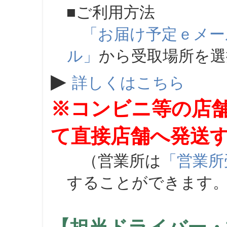
■ご利用方法
「お届け予定ｅメー
ル」
から受取場所を
▶
詳しくはこちら
※コンビニ等の店
て直接店舗へ発送
（営業所は
「営業所
することができます