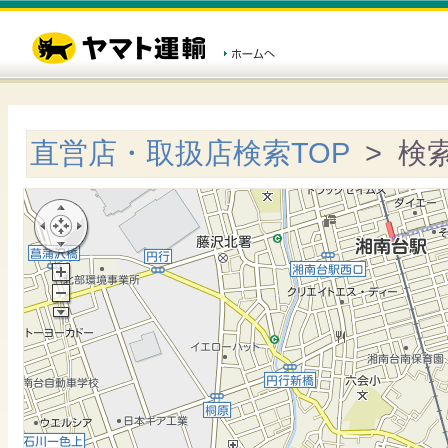
直営店・取扱店検索TOP
> 検