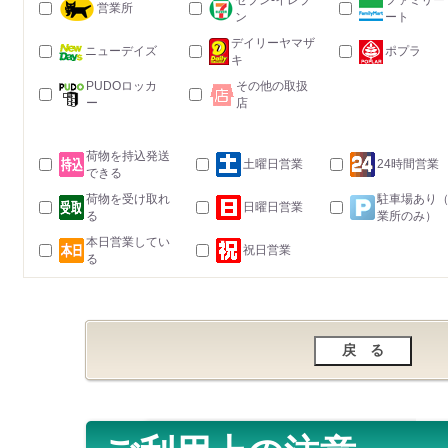
セブン-イレブ
ファミリー
営業所
ン
ート
デイリーヤマザ
ニューデイズ
ポプラ
キ
PUDOロッカ
その他の取扱
ー
店
荷物を持込発送
土曜日営業
24時間営業
できる
荷物を受け取れ
駐車場あり
日曜日営業
る
業所のみ）
本日営業してい
祝日営業
る