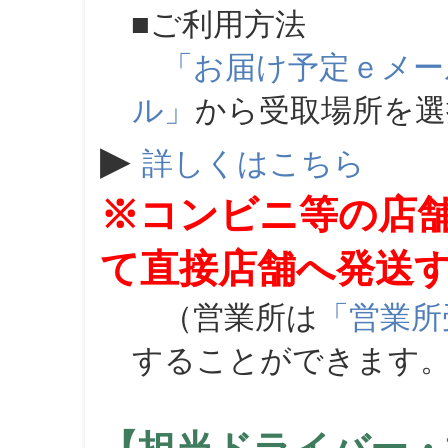
■ご利用方法
「お届け予定ｅメー
ル」
から受取場所を
▶
詳しくはこちら
※コンビニ等の店
て直接店舗へ発送
（営業所は
「営業所
することができます