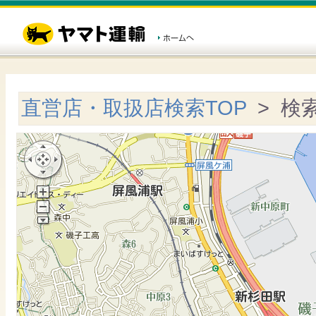
直営店・取扱店検索TOP
> 検