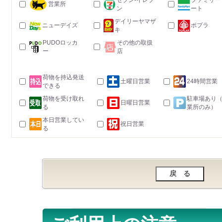
セブン-イレブ
ファミリー
営業所
ン
ート
デイリーヤマザ
ニューデイズ
ポプラ
キ
PUDOロッカ
その他の取扱
ー
店
荷物を持込発送
土曜日営業
24時間営業
できる
荷物を受け取れ
駐車場あり
日曜日営業
る
業所のみ）
本日営業してい
祝日営業
る