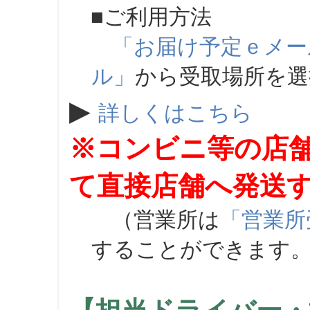
■ご利用方法
「お届け予定ｅメー
ル」
から受取場所を
▶
詳しくはこちら
※コンビニ等の店
て直接店舗へ発送
（営業所は
「営業所
することができます