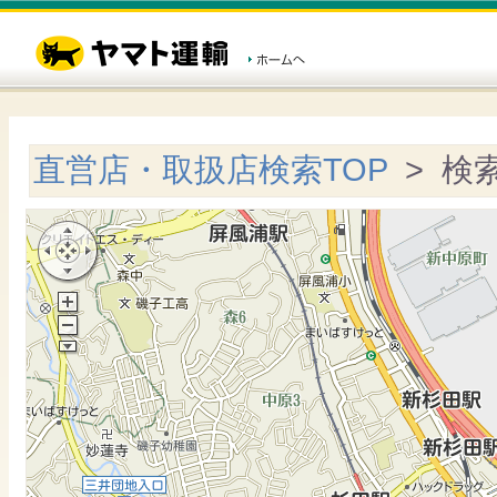
直営店・取扱店検索TOP
> 検