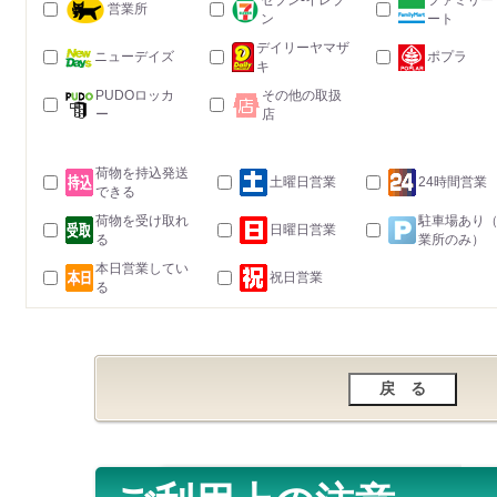
セブン-イレブ
ファミリー
営業所
ン
ート
デイリーヤマザ
ニューデイズ
ポプラ
キ
PUDOロッカ
その他の取扱
ー
店
荷物を持込発送
土曜日営業
24時間営業
できる
荷物を受け取れ
駐車場あり
日曜日営業
る
業所のみ）
本日営業してい
祝日営業
る