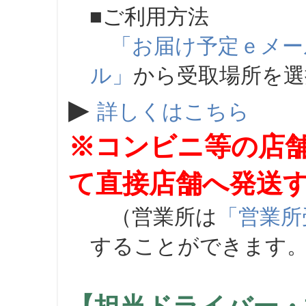
■ご利用方法
「お届け予定ｅメー
ル」
から受取場所を
▶
詳しくはこちら
※コンビニ等の店
て直接店舗へ発送
（営業所は
「営業所
することができます