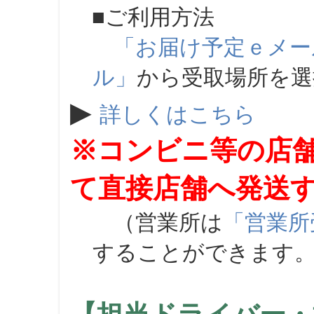
■ご利用方法
「お届け予定ｅメー
ル」
から受取場所を
▶
詳しくはこちら
※コンビニ等の店
て直接店舗へ発送
（営業所は
「営業所
することができます