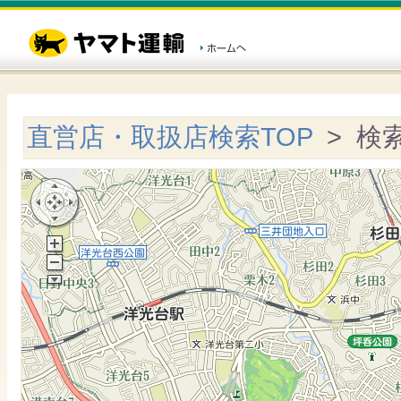
直営店・取扱店検索TOP
> 検