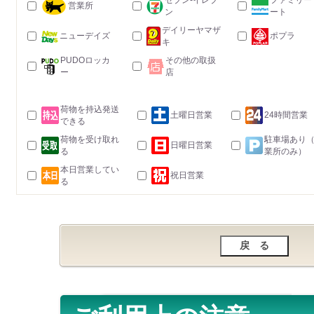
セブン-イレブ
ファミリー
営業所
ン
ート
デイリーヤマザ
ニューデイズ
ポプラ
キ
PUDOロッカ
その他の取扱
ー
店
荷物を持込発送
土曜日営業
24時間営業
できる
荷物を受け取れ
駐車場あり
日曜日営業
る
業所のみ）
本日営業してい
祝日営業
る