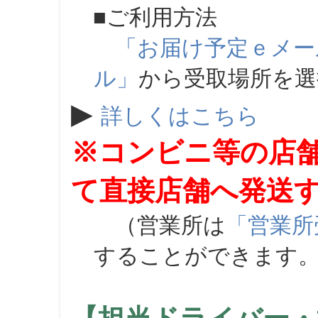
■ご利用方法
「お届け予定ｅメー
ル」
から受取場所を
▶
詳しくはこちら
※コンビニ等の店
て直接店舗へ発送
（営業所は
「営業所
することができます