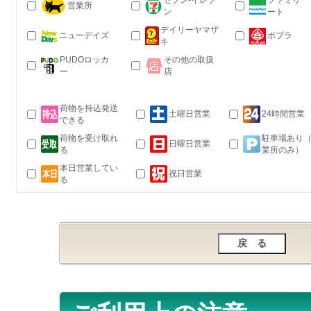
セブン-イレブ
ファミリー
営業所
ン
ート
デイリーヤマザ
ニューデイズ
ポプラ
キ
PUDOロッカ
その他の取扱
ー
店
荷物を持込発送
土曜日営業
24時間営業
できる
荷物を受け取れ
駐車場あり
日曜日営業
る
業所のみ）
本日営業してい
祝日営業
る