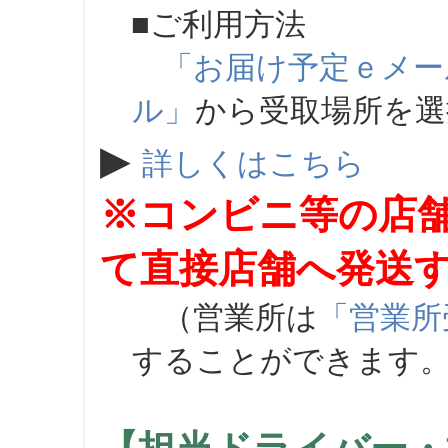
■ご利用方法
「お届け予定ｅメー
ル」
から受取場所を
▶
詳しくはこちら
※コンビニ等の店
て直接店舗へ発送
（営業所は
「営業所
することができます