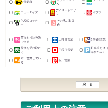
セブン-イレブ
ファミリー
営業所
ン
ート
デイリーヤマザ
ニューデイズ
ポプラ
キ
PUDOロッカ
その他の取扱
ー
店
荷物を持込発送
土曜日営業
24時間営業
できる
荷物を受け取れ
駐車場あり
日曜日営業
る
業所のみ）
本日営業してい
祝日営業
る