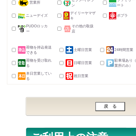
セブン-イレブ
ファミリー
営業所
ン
ート
デイリーヤマザ
ニューデイズ
ポプラ
キ
PUDOロッカ
その他の取扱
ー
店
荷物を持込発送
土曜日営業
24時間営業
できる
荷物を受け取れ
駐車場あり
日曜日営業
る
業所のみ）
本日営業してい
祝日営業
る