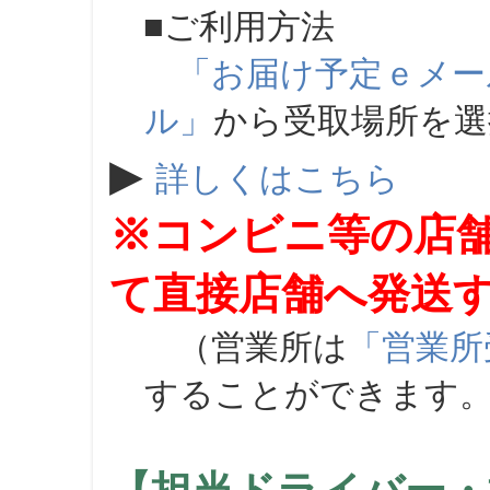
■ご利用方法
「お届け予定ｅメー
ル」
から受取場所を
▶
詳しくはこちら
※コンビニ等の店
て直接店舗へ発送
（営業所は
「営業所
することができます