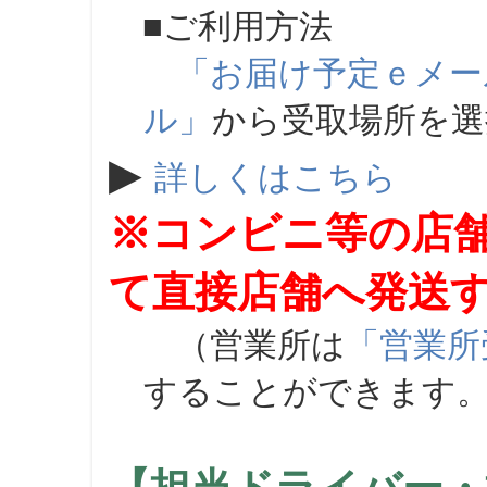
■ご利用方法
「お届け予定ｅメー
ル」
から受取場所を
▶
詳しくはこちら
※コンビニ等の店
て直接店舗へ発送
（営業所は
「営業所
することができます