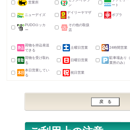
セブン-イレブ
ファミリー
営業所
ン
ート
デイリーヤマザ
ニューデイズ
ポプラ
キ
PUDOロッカ
その他の取扱
ー
店
荷物を持込発送
土曜日営業
24時間営業
できる
荷物を受け取れ
駐車場あり
日曜日営業
る
業所のみ）
本日営業してい
祝日営業
る