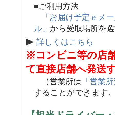
■ご利用方法
「お届け予定ｅメー
ル」
から受取場所を
▶
詳しくはこちら
※コンビニ等の店
て直接店舗へ発送
（営業所は
「営業所
することができます