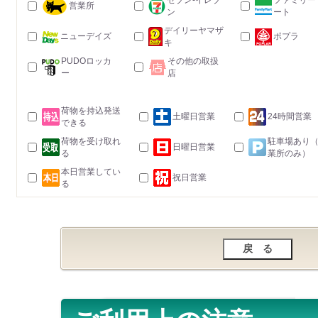
セブン-イレブ
ファミリー
営業所
ン
ート
デイリーヤマザ
ニューデイズ
ポプラ
キ
PUDOロッカ
その他の取扱
ー
店
荷物を持込発送
土曜日営業
24時間営業
できる
荷物を受け取れ
駐車場あり
日曜日営業
る
業所のみ）
本日営業してい
祝日営業
る