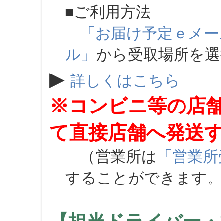
■ご利用方法
「お届け予定ｅメー
ル」
から受取場所を
▶
詳しくはこちら
※コンビニ等の店
て直接店舗へ発送
（営業所は
「営業所
することができます