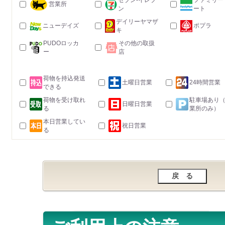
セブン-イレブ
ファミリー
営業所
ン
ート
デイリーヤマザ
ニューデイズ
ポプラ
キ
PUDOロッカ
その他の取扱
ー
店
荷物を持込発送
土曜日営業
24時間営業
できる
荷物を受け取れ
駐車場あり
日曜日営業
る
業所のみ）
本日営業してい
祝日営業
る