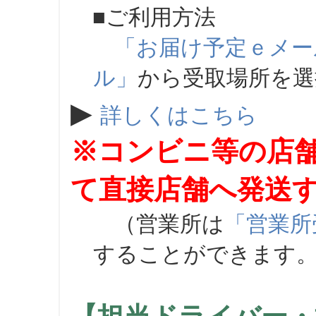
■ご利用方法
「お届け予定ｅメー
ル」
から受取場所を
▶
詳しくはこちら
※コンビニ等の店
て直接店舗へ発送
（営業所は
「営業所
することができます