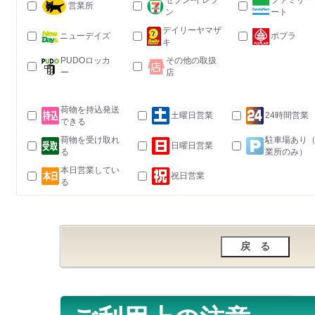
セブン-イレブ
ファミリー
営業所
ン
ート
デイリーヤマザ
ニューデイズ
ポプラ
キ
PUDOロッカ
その他の取扱
ー
店
荷物を持込発送
土曜日営業
24時間営業
できる
荷物を受け取れ
駐車場あり
日曜日営業
る
業所のみ）
本日営業してい
祝日営業
る