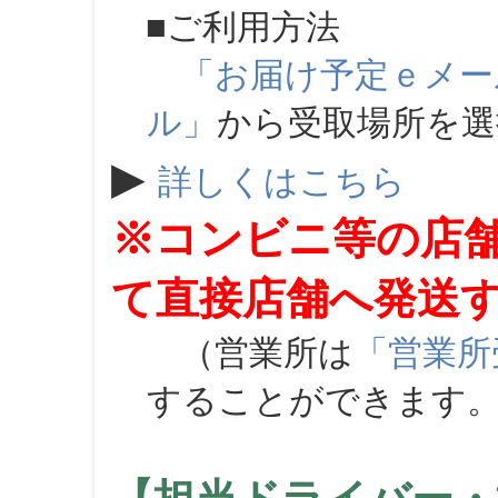
■ご利用方法
「お届け予定ｅメー
ル」
から受取場所を
▶
詳しくはこちら
※コンビニ等の店
て直接店舗へ発送
（営業所は
「営業所
することができます