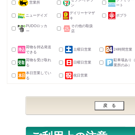
セブン-イレブ
ファミリー
営業所
ン
ート
デイリーヤマザ
ニューデイズ
ポプラ
キ
PUDOロッカ
その他の取扱
ー
店
荷物を持込発送
土曜日営業
24時間営業
できる
荷物を受け取れ
駐車場あり
日曜日営業
る
業所のみ）
本日営業してい
祝日営業
る