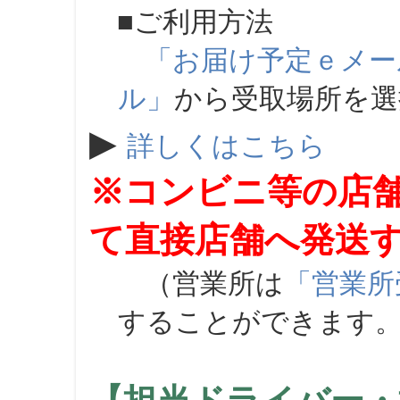
■ご利用方法
「お届け予定ｅメー
ル」
から受取場所を
▶
詳しくはこちら
※コンビニ等の店
て直接店舗へ発送
（営業所は
「営業所
することができます