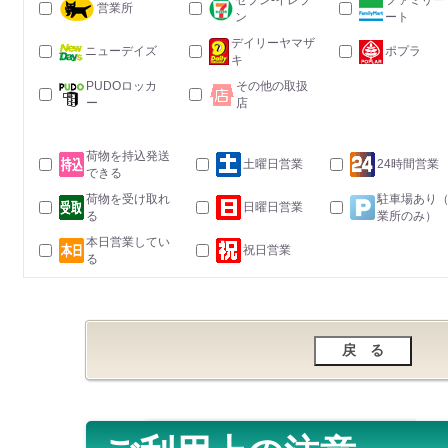
セブン-イレブ
ファミリー
営業所
ン
ート
デイリーヤマザ
ニューデイズ
ポプラ
キ
PUDOロッカ
その他の取扱
ー
店
荷物を持込発送
土曜日営業
24時間営業
できる
荷物を受け取れ
駐車場あり
日曜日営業
る
業所のみ）
本日営業してい
祝日営業
る