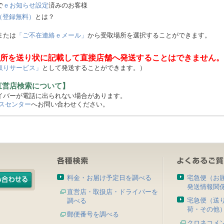
で
ｅお知らせ設定
済みのお客様
（登録無料）
とは？
または
「ご不在連絡ｅメール」
から受取場所を選択することができます。
所を送り状に記載して直接店舗へ発送することはできません。
取りサービス」
として発送することができます。）
直営店検索について】
バーが電話に出られない場合があります。
スセンター
へお問い合わせください。
料金・お届け予定日を調べる
宅急便（お
発送情報関
直営店・取扱店・ドライバーを
宅急便（送
調べる
荷・その他
郵便番号を調べる
クロネコメ