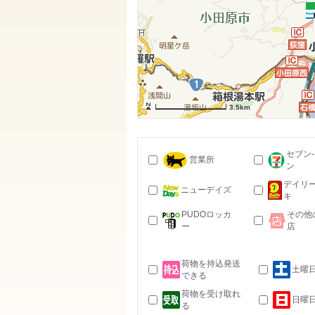
3.5km
セブン
営業所
ン
デイリ
ニューデイズ
キ
PUDOロッカ
その他
ー
店
荷物を持込発送
土曜
できる
荷物を受け取れ
日曜
る