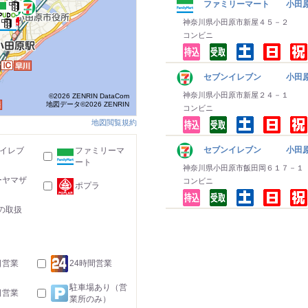
ファミリーマート 小田
神奈川県小田原市新屋４５－２
コンビニ
セブンイレブン 小田
神奈川県小田原市新屋２４－１
©2026 ZENRIN DataCom
地図データ©2026 ZENRIN
コンビニ
地図閲覧規約
セブンイレブン 小田原
-イレブ
ファミリーマ
ート
神奈川県小田原市飯田岡６１７－１
ーヤマザ
コンビニ
ポプラ
の取扱
日営業
24時間営業
駐車場あり（営
日営業
業所のみ）