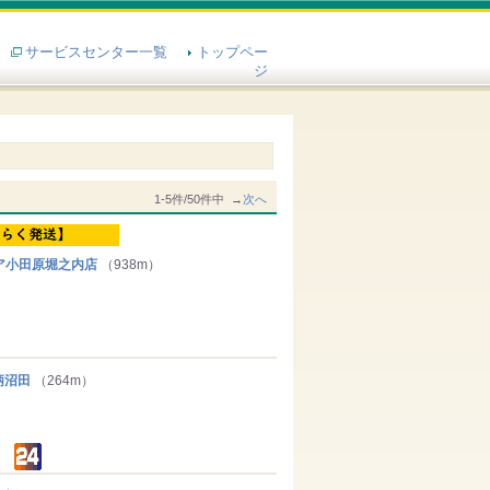
サービスセンター一覧
トップペー
ジ
1-5件/50件中 →
次へ
ア小田原堀之内店
（938m）
柄沼田
（264m）