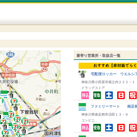
最寄り営業所・取扱店一覧
宅配便ロッカー ウエルシ
神奈川県小田原市堀之内２２２－１
ドラッグストア
ファミリーマート 南足
神奈川県南足柄市沼田１３－６
コンビニ