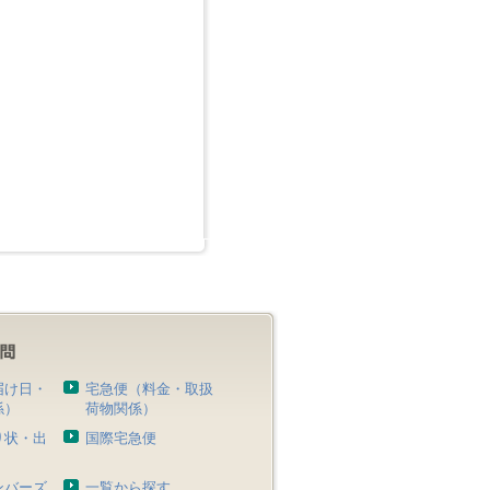
届け日・
宅急便（料金・取扱
係）
荷物関係）
り状・出
国際宅急便
）
ンバーズ
一覧から探す