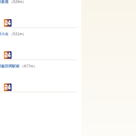
原新屋
（526m）
原小台
（531m）
飯田岡駅南
（677m）