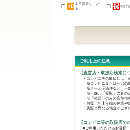
本日営業してい
祝日
る
ご利用上の注意
【直営店・取扱店検索に
・コンビニ等の取扱店は、荷
※コンビニまたは一部の取扱
※クール宅急便など、一部
※一部、「受取」のみの店
※「発送」のみの店舗検索
・お盆・年末年始の休業や臨
実際と異なる場合がござ
【コンビニ等の取扱店で
■ご利用いただけるお客様