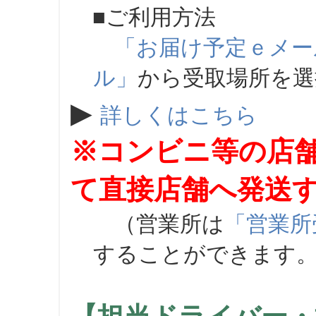
■ご利用方法
「お届け予定ｅメー
ル」
から受取場所を
▶
詳しくはこちら
※コンビニ等の店
て直接店舗へ発送
（営業所は
「営業所
することができます