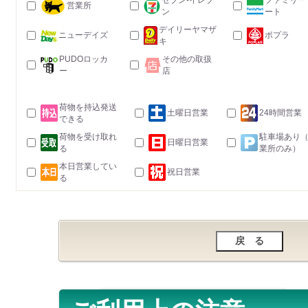
セブン-イレブ
ファミリー
営業所
ン
ート
デイリーヤマザ
ニューデイズ
ポプラ
キ
PUDOロッカ
その他の取扱
ー
店
荷物を持込発送
土曜日営業
24時間営業
できる
荷物を受け取れ
駐車場あり
日曜日営業
る
業所のみ）
本日営業してい
祝日営業
る