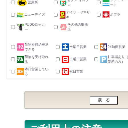
セブン-イレブ
ファミリー
営業所
ン
ート
デイリーヤマザ
ニューデイズ
ポプラ
キ
PUDOロッカ
その他の取扱
ー
店
荷物を持込発送
土曜日営業
24時間営業
できる
荷物を受け取れ
駐車場あり
日曜日営業
る
業所のみ）
本日営業してい
祝日営業
る