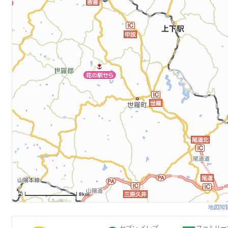
8km
地図閲