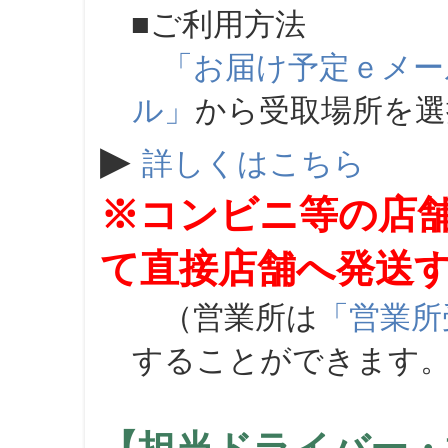
■ご利用方法
「お届け予定ｅメー
ル」
から受取場所を
▶
詳しくはこちら
※コンビニ等の店
て直接店舗へ発送
（営業所は
「営業所
することができます