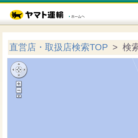
直営店・取扱店検索TOP
> 検