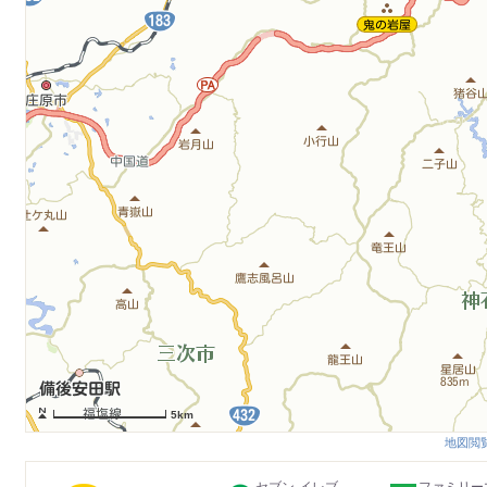
5km
地図閲