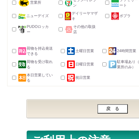
セブン-イレブ
ファミリー
営業所
ン
ート
デイリーヤマザ
ニューデイズ
ポプラ
キ
PUDOロッカ
その他の取扱
ー
店
荷物を持込発送
土曜日営業
24時間営業
できる
荷物を受け取れ
駐車場あり
日曜日営業
る
業所のみ）
本日営業してい
祝日営業
る