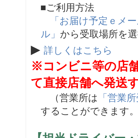
■ご利用方法
「お届け予定ｅメー
ル」
から受取場所を
▶
詳しくはこちら
※コンビニ等の店
て直接店舗へ発送
（営業所は
「営業所
することができます