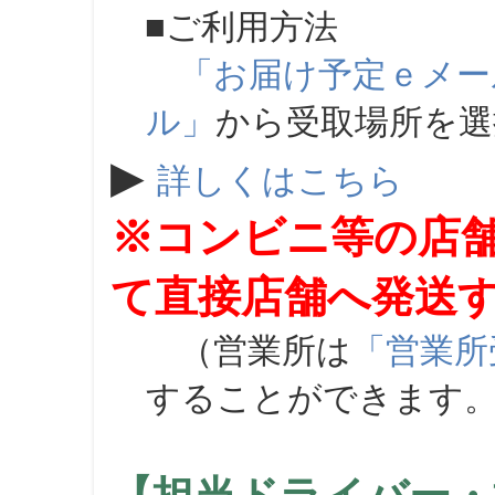
■ご利用方法
「お届け予定ｅメー
ル」
から受取場所を
▶
詳しくはこちら
※コンビニ等の店
て直接店舗へ発送
（営業所は
「営業所
することができます