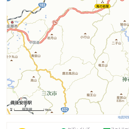
5km
地図閲