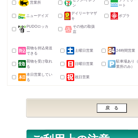
セブン-イレブ
ファミリー
営業所
ン
ート
デイリーヤマザ
ニューデイズ
ポプラ
キ
PUDOロッカ
その他の取扱
ー
店
荷物を持込発送
土曜日営業
24時間営業
できる
荷物を受け取れ
駐車場あり
日曜日営業
る
業所のみ）
本日営業してい
祝日営業
る